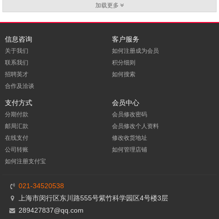
加载更多
信息咨询
客户服务
关于我们
如何注册成为会员
联系我们
积分细则
招聘英才
如何搜索
合作及洽谈
支付方式
会员中心
分期付款
会员修改密码
邮局汇款
会员修改个人资料
在线支付
修改收货地址
公司转账
如何管理店铺
如何注册支付宝
021-34520538
上海市闵行区东川路555号紫竹科学园区4号楼3层
289427837@qq.com