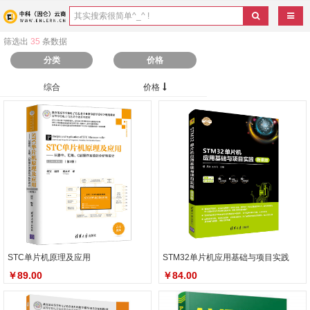
导航
筛选出
35
条数据
分类
价格
综合
价格
STC单片机原理及应用
STM32单片机应用基础与项目实践
￥89.00
￥84.00