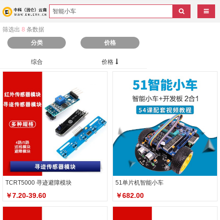
导航
筛选出
8
条数据
分类
价格
综合
价格
TCRT5000 寻迹避障模块
51单片机智能小车
￥7.20-39.60
￥682.00