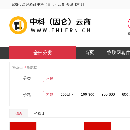
您好，欢迎来到
中科（因仑）云商
[
登录
] [
注册
]
首页
物联网套
全部分类
筛选出
8
条数据
分类
不限
价格
100以下
100-300
300-600
600-
不限
综合
价格