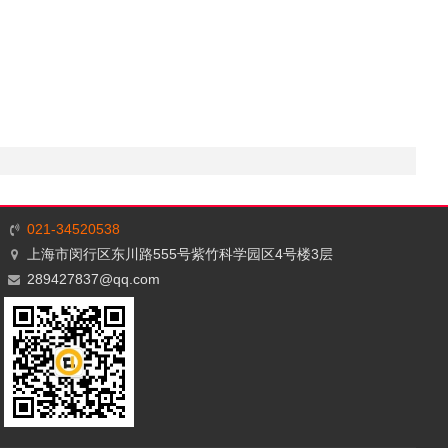
021-34520538
上海市闵行区东川路555号紫竹科学园区4号楼3层
289427837@qq.com