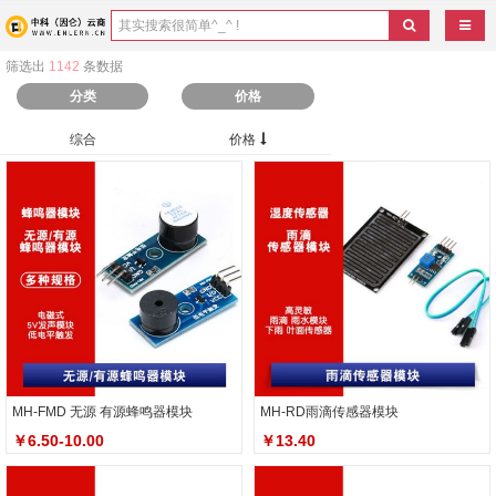
导航
筛选出
1142
条数据
分类
价格
综合
价格
MH-FMD 无源 有源蜂鸣器模块
MH-RD雨滴传感器模块
￥6.50-10.00
￥13.40