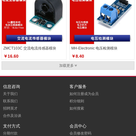
ZMCT103C 交流电流传感器模块
MH-Electronic 电压检测模块
￥16.60
￥8.40
加载更多
信息咨询
客户服务
关于我们
如何注册成为会员
联系我们
积分细则
招聘英才
如何搜索
合作及洽谈
支付方式
会员中心
分期付款
会员修改密码