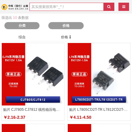
导航
筛选出
10
条数据
分类
价格
综合
价格
贴片 CJ7805 CJ7812 线性稳压电路芯片
贴片 L7805CD2T-TR L7812CD2T-TR 线性稳压器
￥2.16-2.37
￥4.11-4.50