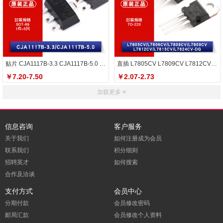
贴片 CJA1117B-3.3 CJA1117B-5.0 线性稳压电路芯片
直插 L7805CV L7809CV L7812CV 7806 7815 7824 稳压器芯片
￥7.20-7.50
￥2.07-2.73
加载更多
信息咨询
客户服务
关于我们
如何注册成为会员
联系我们
积分细则
招聘英才
如何搜索
合作及洽谈
支付方式
会员中心
分期付款
会员修改密码
邮局汇款
会员修改个人资料