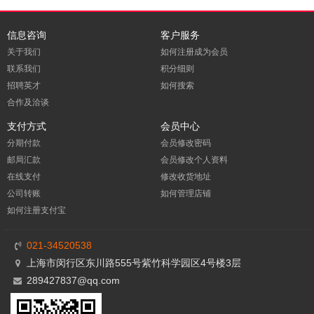
信息咨询
客户服务
关于我们
如何注册成为会员
联系我们
积分细则
招聘英才
如何搜索
合作及洽谈
支付方式
会员中心
分期付款
会员修改密码
邮局汇款
会员修改个人资料
在线支付
修改收货地址
公司转账
如何管理店铺
如何注册支付宝
021-34520538
上海市闵行区东川路555号紫竹科学园区4号楼3层
289427837@qq.com