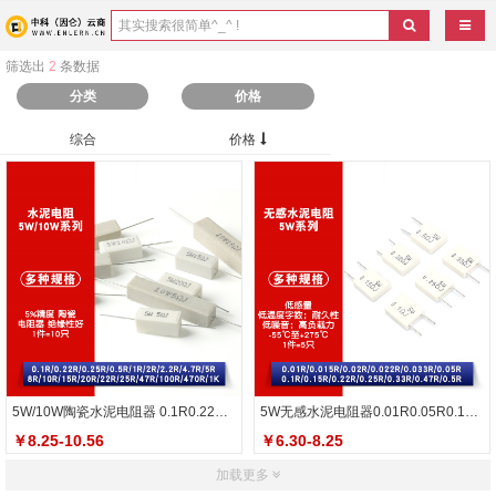
导航
筛选出
2
条数据
分类
价格
综合
价格
5W/10W陶瓷水泥电阻器 0.1R0.22R0.5R 1R2R2.2R4.7R10R15R20R25R
5W无感水泥电阻器0.01R0.05R0.1R0.15R0.22R0.25R0.33R0.47R0.5R
￥8.25-10.56
￥6.30-8.25
加载更多